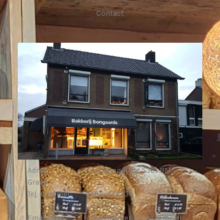
Contact
Adres: Marssingel 2a, 5361 BM
Grave
Tel. nummer: 0486-472334
Emailadres: info@bakkerijbongaards.nl