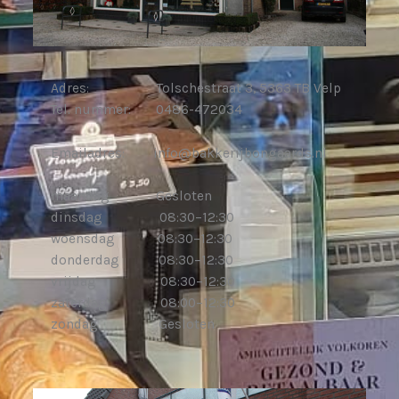
Adres: Tolschestraat 3, 5363 TB Velp
Tel. nummer: 0486-472034
Emailadres: info@bakkerijbongaards.nl
maandag Gesloten
dinsdag 08:30–12:30
woensdag 08:30–12:30
donderdag 08:30–12:30
vrijdag 08:30–12:30
zaterdag 08:00–12:30
zondag Gesloten