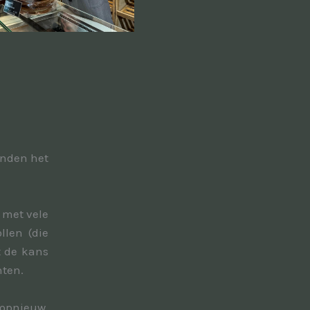
inden het
 met vele
llen (die
t de kans
nten.
 opnieuw.