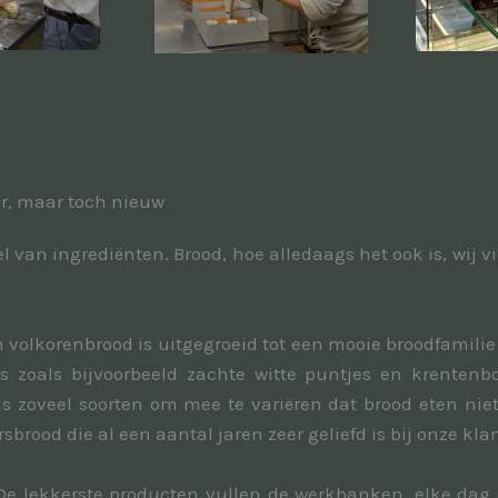
er, maar toch nieuw
l van ingrediënten. Brood, hoe alledaags het ook is, wij v
n volkorenbrood is uitgegroeid tot een mooie broodfamilie
rs zoals bijvoorbeeld zachte witte puntjes en krentenbo
 zoveel soorten om mee te variëren dat brood eten nie
sbrood die al een aantal jaren zeer geliefd is bij onze kla
! De lekkerste producten vullen de werkbanken, elke dag