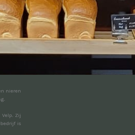
en nieren
ng.
Velp. Zij
edrijf is