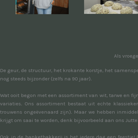
Als vroeg
De geur, de structuur, het krokante korstje, het samenspe
nog steeds bijzonder (zelfs na 90 jaar).
Wat ooit begon met een assortiment van wit, tarwe en fij
variaties. Ons assortiment bestaat uit echte klassieke
trouwens ongeëvenaard zijn). Maar we hebben inmiddels
krijgt om saai te worden, denk bijvoorbeeld aan ons Jutter
Ook in de banketbakkerij is het iedere dag een feestje