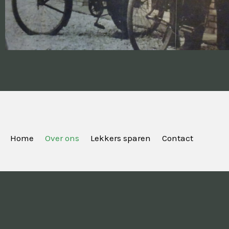
Home
Over ons
Lekkers sparen
Contact
© 2024 All rights Reserved.
Info@bakkerijbongaards.nl